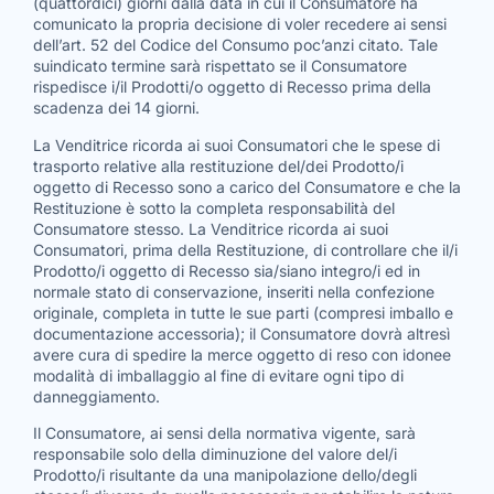
(quattordici) giorni dalla data in cui il Consumatore ha
comunicato la propria decisione di voler recedere ai sensi
dell’art. 52 del Codice del Consumo poc’anzi citato. Tale
suindicato termine sarà rispettato se il Consumatore
rispedisce i/il Prodotti/o oggetto di Recesso prima della
scadenza dei 14 giorni.
La Venditrice ricorda ai suoi Consumatori che le spese di
trasporto relative alla restituzione del/dei Prodotto/i
oggetto di Recesso sono a carico del Consumatore e che la
Restituzione è sotto la completa responsabilità del
Consumatore stesso. La Venditrice ricorda ai suoi
Consumatori, prima della Restituzione, di controllare che il/i
Prodotto/i oggetto di Recesso sia/siano integro/i ed in
normale stato di conservazione, inseriti nella confezione
originale, completa in tutte le sue parti (compresi imballo e
documentazione accessoria); il Consumatore dovrà altresì
avere cura di spedire la merce oggetto di reso con idonee
modalità di imballaggio al fine di evitare ogni tipo di
danneggiamento.
Il Consumatore, ai sensi della normativa vigente, sarà
responsabile solo della diminuzione del valore del/i
Prodotto/i risultante da una manipolazione dello/degli