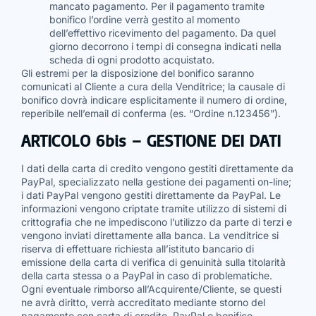
mancato pagamento. Per il pagamento tramite
bonifico l’ordine verrà gestito al momento
dell’effettivo ricevimento del pagamento. Da quel
giorno decorrono i tempi di consegna indicati nella
scheda di ogni prodotto acquistato.
Gli estremi per la disposizione del bonifico saranno
comunicati al Cliente a cura della Venditrice; la causale di
bonifico dovrà indicare esplicitamente il numero di ordine,
reperibile nell’email di conferma (es. “Ordine n.123456”).
ARTICOLO 6bis – GESTIONE DEI DATI
I dati della carta di credito vengono gestiti direttamente da
PayPal, specializzato nella gestione dei pagamenti on-line;
i dati PayPal vengono gestiti direttamente da PayPal. Le
informazioni vengono criptate tramite utilizzo di sistemi di
crittografia che ne impediscono l’utilizzo da parte di terzi e
vengono inviati direttamente alla banca. La venditrice si
riserva di effettuare richiesta all’istituto bancario di
emissione della carta di verifica di genuinità sulla titolarità
della carta stessa o a PayPal in caso di problematiche.
Ogni eventuale rimborso all’Acquirente/Cliente, se questi
ne avrà diritto, verrà accreditato mediante storno del
pagamento con carta di credito, PayPal o bonifico